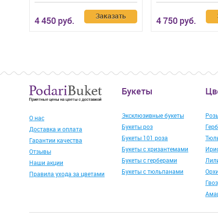
Заказать
4 450 руб.
4 750 руб.
Букеты
Цв
Эксклюзивные букеты
Роз
О нас
Букеты роз
Гер
Доставка и оплата
Букеты 101 роза
Тюл
Гарантии качества
Букеты с хризантемами
Ири
Отзывы
Букеты с герберами
Лил
Наши акции
Букеты с тюльпанами
Орх
Правила ухода за цветами
Гво
Ама