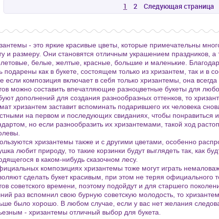
1
2
Следующая страница
зантемы - это яркие красивые цветы, которые примечательны мно
ту и размеру. Они становятся отличным украшением праздников, а
летовые, белые, желтые, красные, большие и маленькие. Благода
ь подарены как в букете, состоящем только из хризантем, так и в с
е если композиция включает в себя только хризантемы, она всегда 
тов можно составить впечатляющие разноцветные букеты для любо
буют дополнений для создания разнообразных оттенков, то хризан
мат хризантем заставит вспоминать подарившего их человека снова
стными на первом и последующих свиданиях, чтобы понравиться и 
ндартом, но если разнообразить их хризантемами, такой ход раст
олевы.
ользуются хризантемы также и с другими цветами, особенно распр
ушка любит природу, то такие корзинки будут выглядеть так, как буд
одящегося в каком-нибудь сказочном лесу.
фициальных композициях хризантемы тоже могут играть немалова
воляют сделать букет красивым, при этом не теряя официального т
тов советского времени, поэтому подойдут и для старшего поколен
ний раз вспомнил свою бурную советскую молодость, то хризанте
ьше было хорошо. В любом случае, если у вас нет желания следова
ьезным - хризантемы отличный выбор для букета.