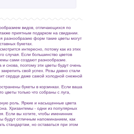
гообразием видов, отличающихся по
 также приятным подарком на свидании.
ря разнообразию форм такие цветы могут
оставных букетах.
смотрится интересно, потому как из этих
го случая. Если большинство цветов
темы сами создают разнообразие.
 и снова, поэтому эти цветы будут очень
закрепить свой успех. Розы давно стали
опит сердце даже самой холодной снежной
остранены букеты в корзинках. Если ваша
то цветы только что собраны с луга,
жную роль. Яркие и насыщенные цвета
она. Хризантемы - одни из популярных
ия. Если вы хотите, чтобы именинник
мы будут отличным напоминанием, как
ть стандартам, но оставаться при этом