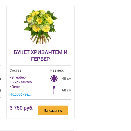
БУКЕТ ХРИЗАНТЕМ И
ГЕРБЕР
Состав:
Размер:
9 гербер
м
40 см
6 хризантем
Зелень
м
60 см
Подробнее...
3 750 руб.
Заказать