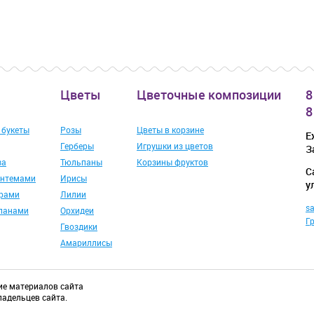
Цветы
Цветочные композиции
8
8
 букеты
Розы
Цветы в корзине
Е
Герберы
Игрушки из цветов
З
за
Тюльпаны
Корзины фруктов
С
антемами
Ирисы
у
ерами
Лилии
sa
ьпанами
Орхидеи
Г
Гвоздики
Амариллисы
ие материалов сайта
адельцев сайта.