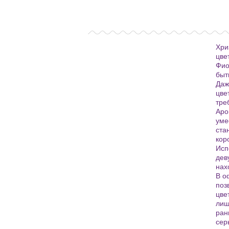
Хри
цве
Фио
быт
Даж
цве
тре
Аро
уме
ста
кор
Исп
дев
нах
В о
поз
цве
лиш
ран
сер