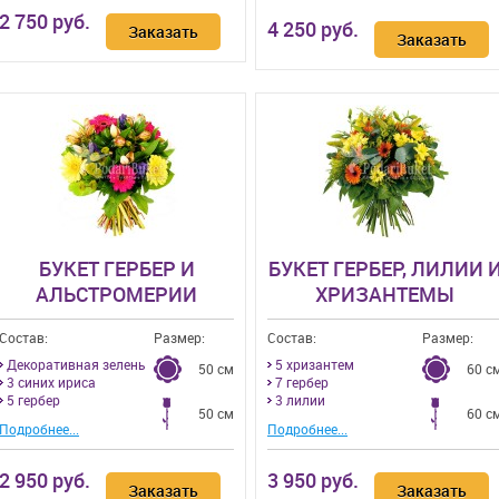
2 750 руб.
4 250 руб.
Заказать
Заказать
БУКЕТ ГЕРБЕР И
БУКЕТ ГЕРБЕР, ЛИЛИИ 
АЛЬСТРОМЕРИИ
ХРИЗАНТЕМЫ
Состав:
Размер:
Состав:
Размер:
Декоративная зелень
5 хризантем
50 см
60 с
3 синих ириса
7 гербер
5 гербер
3 лилии
50 см
60 с
Подробнее...
Подробнее...
2 950 руб.
3 950 руб.
Заказать
Заказать