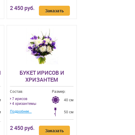
2 450 руб.
Заказать
И
БУКЕТ ИРИСОВ И
ХРИЗАНТЕМ
Состав:
Размер:
7 ирисов
м
40 см
4 хризантемы
Подробнее...
м
50 см
2 450 руб.
Заказать