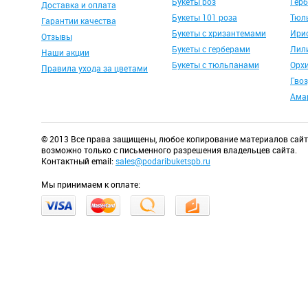
Букеты роз
Гер
Доставка и оплата
Букеты 101 роза
Тюл
Гарантии качества
Букеты с хризантемами
Ири
Отзывы
Букеты с герберами
Лил
Наши акции
Букеты с тюльпанами
Орх
Правила ухода за цветами
Гво
Ама
© 2013 Все права защищены, любое копирование материалов сай
возможно только с письменного разрешения владельцев сайта.
Контактный email:
sales@podaribuketspb.ru
Мы принимаем к оплате: